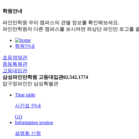
학원안내
파인만학원 우리 캠퍼스의 관별 정보를 확인해보세요.
파인만학원의 다른 캠퍼스를 보시려면 좌상단 파인만 로고를 클
학원안내
초등
영재관
중등
특목관
고등대입관
삼성
파인만학원
고등
대입관02.542.1774
압구정파인만
삼성
특별관
Time table
시간표 안내
GO
Information session
설명회 신청